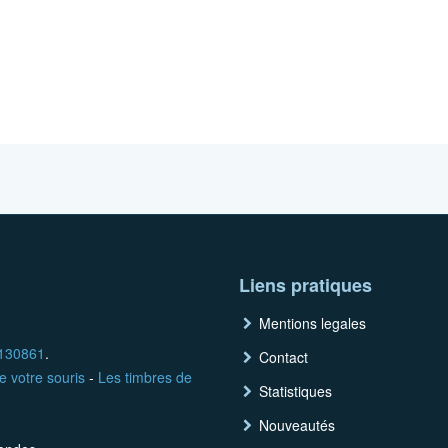
Liens pratiques
Mentions legales
130861
.
Contact
e votre souris
-
Les timbres de
Statistiques
Nouveautés