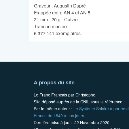
Graveur : Augustin Dupré
Frappée entre AN 4 et AN 5
31 mm - 20 g - Cuivre
Tranche maclée
6 377 141 exemplaires.
A propos du site
Le Franc Français par Christophe.
Site déposé auprès de la CNIL sous la référence :
1
Par le même auteur :
Le Système Solaire à portée d
France de 1849 à nos jours
.
Dernière mise à jour: 22 Novembre 2020