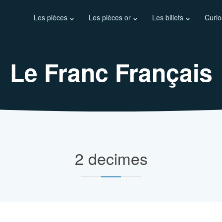
Les pièces
Les pièces or
Les billets
Curio
Le Franc Français
2 decimes